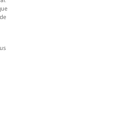
que
 de
ous