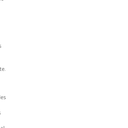
s
te.
les
s
al.