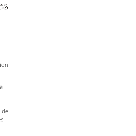
es
,
tion
la
à de
es