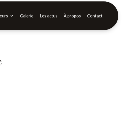
eurs
Galerie
Les actus
À propos
Contact
é
u