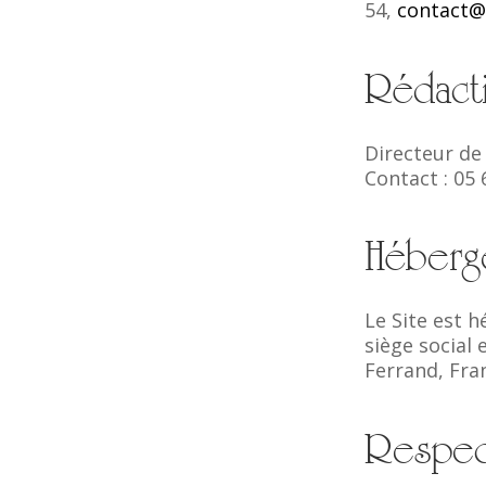
54
,
contact@l
Rédacti
Directeur de 
Contact :
05 
Héberge
Le Site est 
siège social
Ferrand, Fran
Respect