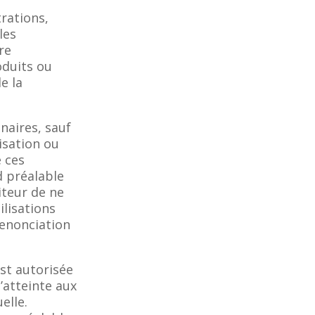
rations,
les
re
oduits ou
e la
enaires, sauf
isation ou
 ces
d préalable
diteur de ne
ilisations
renonciation
est autorisée
’atteinte aux
elle.