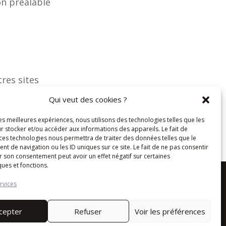
on préalable
res sites
ne pourra
Qui veut des cookies ?
 où lesdits
les meilleures expériences, nous utilisons des technologies telles que les
r stocker et/ou accéder aux informations des appareils. Le fait de
 ces technologies nous permettra de traiter des données telles que le
 de navigation ou les ID uniques sur ce site. Le fait de ne pas consentir
r son consentement peut avoir un effet négatif sur certaines
ques et fonctions.
rvices
cepter
Refuser
Voir les préférences

