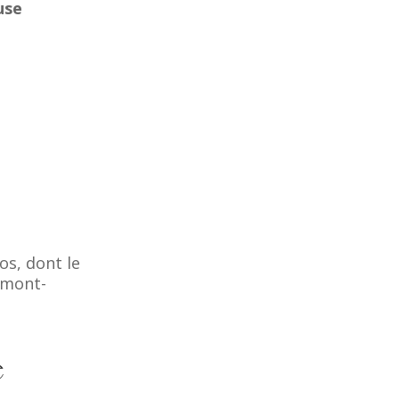
use
os, dont le
rmont-
e