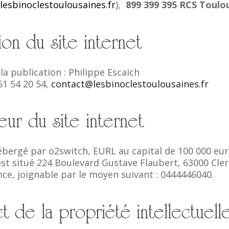
esbinoclestoulousaines.fr
),
899 399 395 RCS Toulo
on du site internet
la publication : Philippe Escaich
61 54 20 54
,
contact@lesbinoclestoulousaines.fr
ur du site internet
hébergé par o2switch, EURL au capital de 100 000 eur
est situé 224 Boulevard Gustave Flaubert, 63000 Cle
ce, joignable par le
moyen suivant :
0444446040
.
 de la propriété intellectuell