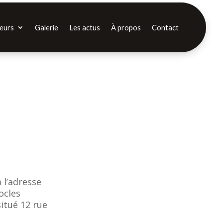
eurs
Galerie
Les actus
À propos
Contact
à l’adresse
ocles
situé 12 rue