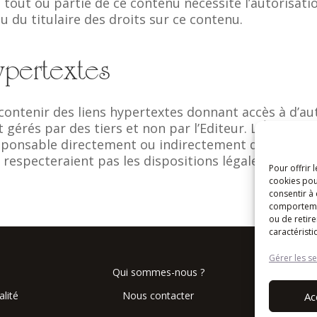
 tout ou partie de ce contenu nécessite l’autorisati
ou du titulaire des droits sur ce contenu.
ypertextes
contenir des liens hypertextes donnant accès à d’aut
t gérés
par des tiers et non par l’Editeur. L’Éditeur 
esponsable directement ou
indirectement dans le cas
e respecteraient pas les dispositions légales.
Pour offrir 
cookies pou
consentir à
comportement
ou de retire
caractéristi
Gérer les se
Qui sommes-nous ?
alité
Nous contacter
Ac